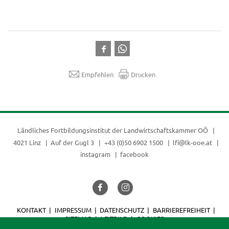
Empfehlen
Drucken
Ländliches Fortbildungsinstitut der
Landwirtschaftskammer OÖ
4021 Linz
Auf der Gugl 3
+43 (0)50 6902 1500
lfi@lk-ooe.at
instagram
facebook
KONTAKT
IMPRESSUM
DATENSCHUTZ
BARRIEREFREIHEIT
SITEMAP
LEITBILD
COOKIES