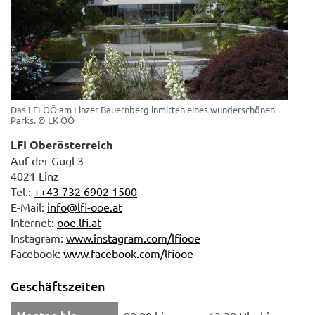
Das LFI OÖ am Linzer Bauernberg inmitten eines wunderschönen
Parks.
© LK OÖ
LFI Oberösterreich
Auf der Gugl 3
4021 Linz
Tel.:
++43 732 6902 1500
E-Mail:
info@lfi-ooe.at
Internet:
ooe.lfi.at
Instagram:
www.instagram.com/lfiooe
Facebook:
www.facebook.com/lfiooe
Geschäftszeiten