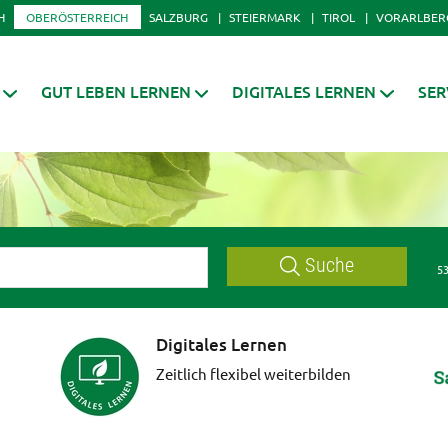
H
OBERÖSTERREICH
SALZBURG
STEIERMARK
TIROL
VORARLBER
GUT LEBEN LERNEN
DIGITALES LERNEN
SER
Suche
53
Digitales Lernen
Zeitlich flexibel weiterbilden