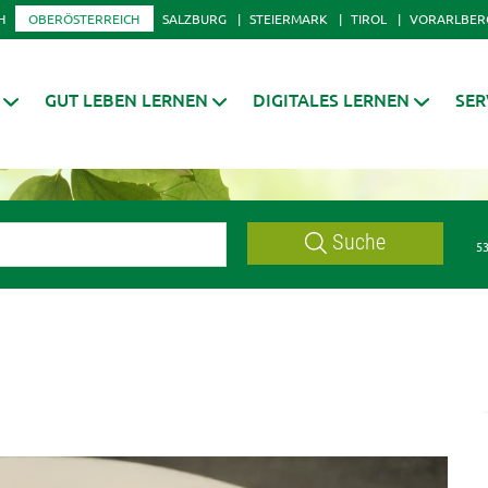
H
OBERÖSTERREICH
SALZBURG
STEIERMARK
TIROL
VORARLBER
GUT LEBEN LERNEN
DIGITALES LERNEN
SER
Suche
53