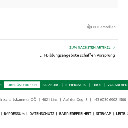
PDF erstellen
ZUM NÄCHSTEN ARTIKEL
LFI-Bildungsangebote schaffen Vorsprung
H
OBERÖSTERREICH
SALZBURG
STEIERMARK
TIROL
VORARLBER
irtschaftskammer OÖ
4021 Linz
Auf der Gugl 3
+43 (0)50 6902 1500
IMPRESSUM
DATENSCHUTZ
BARRIEREFREIHEIT
SITEMAP
LEITBI