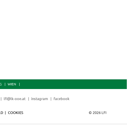
G
WIEN
lfi@lk-ooe.at
instagram
facebook
LD
COOKIES
© 2026 LFI