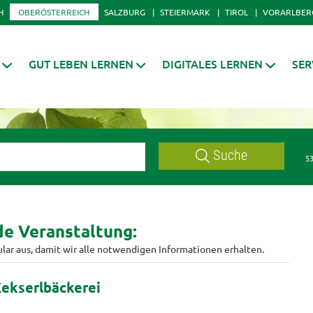
H
OBERÖSTERREICH
SALZBURG
STEIERMARK
TIROL
VORARLBER
GUT LEBEN LERNEN
DIGITALES LERNEN
SER
Suche
53
nde Veranstaltung:
ular aus, damit wir alle notwendigen Informationen erhalten.
Kekserlbäckerei