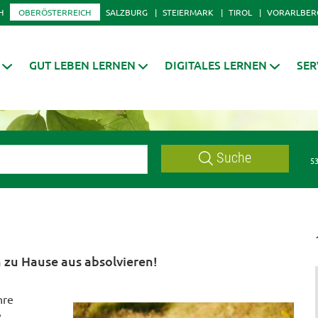
H
OBERÖSTERREICH
SALZBURG
STEIERMARK
TIROL
VORARLBER
GUT LEBEN LERNEN
DIGITALES LERNEN
SER
Suche
53
 zu Hause aus absolvieren!
hre
e