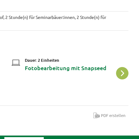
f, 2 Stunde(n) für Seminarbäuer:innen, 2 Stunde(n) für
Dauer: 2 Einheiten
Da
Fotobearbeitung mit Snapseed
I
Z
B
PDF erstellen