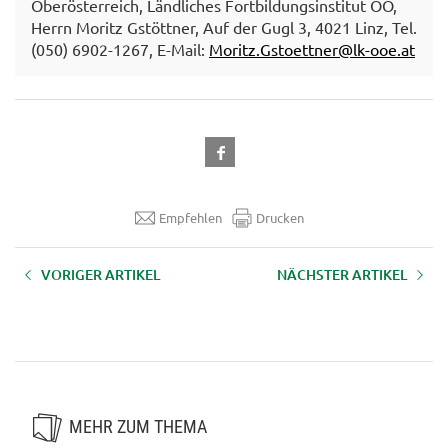
Oberösterreich, Ländliches Fortbildungsinstitut OÖ,
Herrn Moritz Gstöttner, Auf der Gugl 3, 4021 Linz, Tel.
(050) 6902-1267, E-Mail:
Moritz.Gstoettner@lk-ooe.at
Empfehlen
Drucken
VORIGER ARTIKEL
NÄCHSTER ARTIKEL
Mit Meisterwissen in die Zukunft
Schulmilch – ein Baustein
der Landwirtschaft
gesunder Ernährung im
Schulalltag
MEHR ZUM THEMA