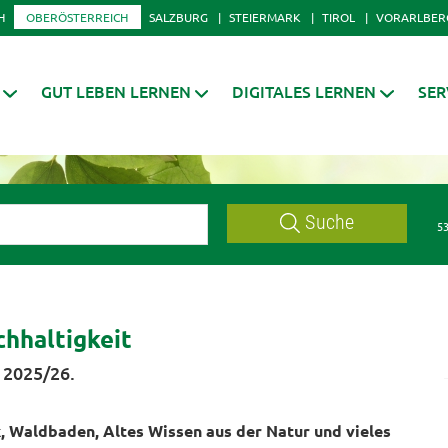
H
OBERÖSTERREICH
SALZBURG
STEIERMARK
TIROL
VORARLBER
GUT LEBEN LERNEN
DIGITALES LERNEN
SER
Suche
53
chhaltigkeit
 2025/26.
 Waldbaden, Altes Wissen aus der Natur und vieles