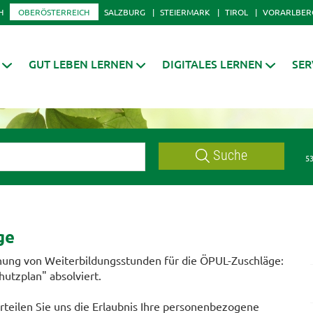
H
OBERÖSTERREICH
SALZBURG
STEIERMARK
TIROL
VORARLBER
GUT LEBEN LERNEN
DIGITALES LERNEN
SER
Suche
53
ge
nung von Weiterbildungsstunden für die ÖPUL-Zuschläge:
hutzplan" absolviert.
teilen Sie uns die Erlaubnis Ihre personenbezogene