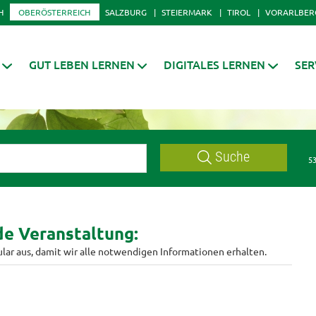
H
OBERÖSTERREICH
SALZBURG
STEIERMARK
TIROL
VORARLBER
GUT LEBEN LERNEN
DIGITALES LERNEN
SER
Suche
53
nde Veranstaltung:
ular aus, damit wir alle notwendigen Informationen erhalten.