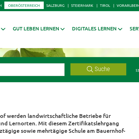
H
OBERÖSTERREICH
SALZBURG
STEIERMARK
TIROL
VORARLBER
GUT LEBEN LERNEN
DIGITALES LERNEN
SER
Suche
53
f werden landwirtschaftliche Betriebe für
und Lernorten. Mit diesem Zertifikatslehrgang
anztägige sowie mehrtägige Schule am Bauernhof-