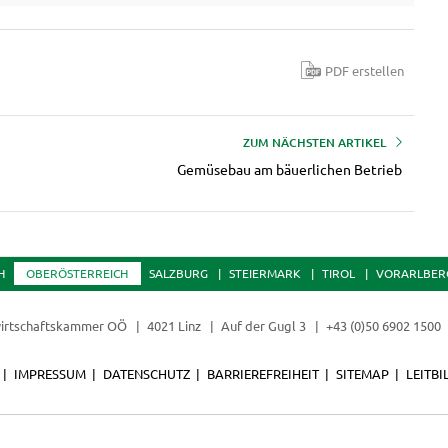
PDF erstellen
ZUM NÄCHSTEN ARTIKEL
Gemüsebau am bäuerlichen Betrieb
H
OBERÖSTERREICH
SALZBURG
STEIERMARK
TIROL
VORARLBER
irtschaftskammer OÖ
4021 Linz
Auf der Gugl 3
+43 (0)50 6902 1500
IMPRESSUM
DATENSCHUTZ
BARRIEREFREIHEIT
SITEMAP
LEITBI