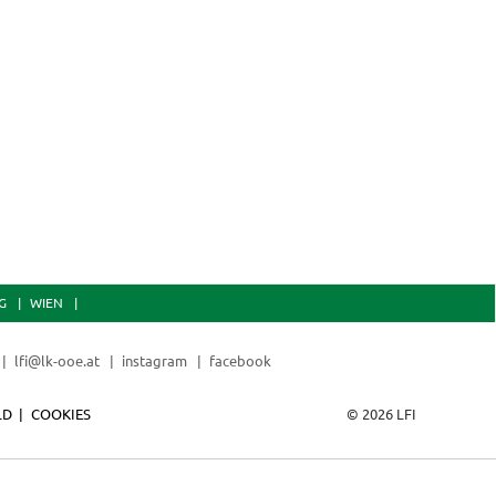
G
WIEN
lfi@lk-ooe.at
instagram
facebook
LD
COOKIES
© 2026 LFI