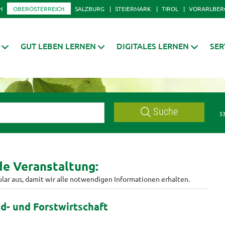
H
OBERÖSTERREICH
SALZBURG
STEIERMARK
TIROL
VORARLBER
GUT LEBEN LERNEN
DIGITALES LERNEN
SER
Suche
53
nde Veranstaltung:
ular aus, damit wir alle notwendigen Informationen erhalten.
d- und Forstwirtschaft