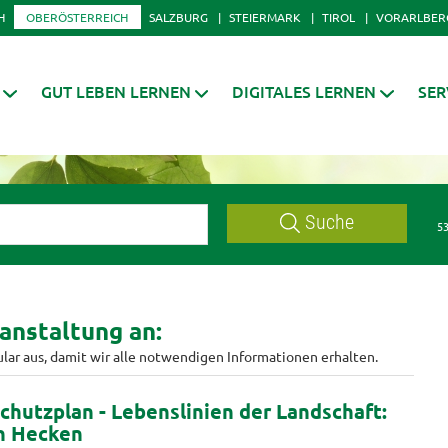
H
OBERÖSTERREICH
SALZBURG
STEIERMARK
TIROL
VORARLBER
GUT LEBEN LERNEN
DIGITALES LERNEN
SER
Suche
53
anstaltung an:
ular aus, damit wir alle notwendigen Informationen erhalten.
chutzplan - Lebenslinien der Landschaft:
n Hecken