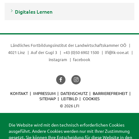
Digitales Lernen
Ländliches Fortbildungsinstitut der
Landwirtschaftskammer OÖ
4021 Linz
Auf der Gugl 3
+43 (0)50 6902 1500
lfi@lk-ooe.at
instagram
facebook
KONTAKT
IMPRESSUM
DATENSCHUTZ
BARRIEREFREIHEIT
SITEMAP
LEITBILD
COOKIES
© 2026 LFI
Die Website wird mit den technisch erforderlichen Cookies
ausgeführt. Andere Cookies werden nur mit Ihrer Zustimmung
gesetzt. Sie können Ihre Entscheidung für diese Website in den