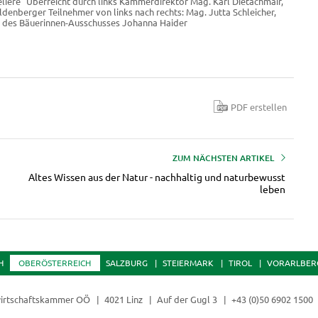
ere" Überreicht durch links Kammerdirektor Mag. Karl Dietachmair,
ldenberger Teilnehmer von links nach rechts: Mag. Jutta Schleicher,
e des Bäuerinnen-Ausschusses Johanna Haider
PDF erstellen
ZUM NÄCHSTEN ARTIKEL
Altes Wissen aus der Natur - nachhaltig und naturbewusst
leben
H
OBERÖSTERREICH
SALZBURG
STEIERMARK
TIROL
VORARLBER
irtschaftskammer OÖ
4021 Linz
Auf der Gugl 3
+43 (0)50 6902 1500