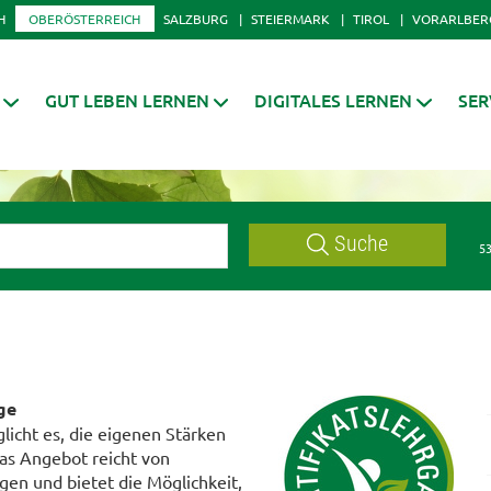
H
OBERÖSTERREICH
SALZBURG
STEIERMARK
TIROL
VORARLBER
GUT LEBEN LERNEN
DIGITALES LERNEN
SER
Suche
53
ge
licht es, die eigenen Stärken
s Angebot reicht von
en und bietet die Möglichkeit,