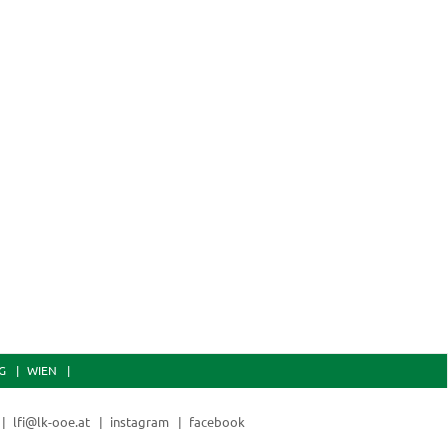
G
WIEN
lfi@lk-ooe.at
instagram
facebook