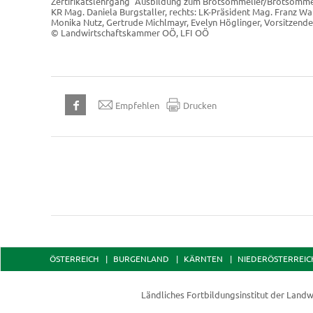
Zertifikatslehrgang "Ausbildung zum Brotsommelier/Brotsommeli
KR Mag. Daniela Burgstaller, rechts: LK-Präsident Mag. Franz Wa
Monika Nutz, Gertrude Michlmayr, Evelyn Höglinger, Vorsitzend
© Landwirtschaftskammer OÖ, LFI OÖ
Empfehlen
Drucken
ÖSTERREICH
BURGENLAND
KÄRNTEN
NIEDERÖSTERREIC
Ländliches Fortbildungsinstitut der
Landw