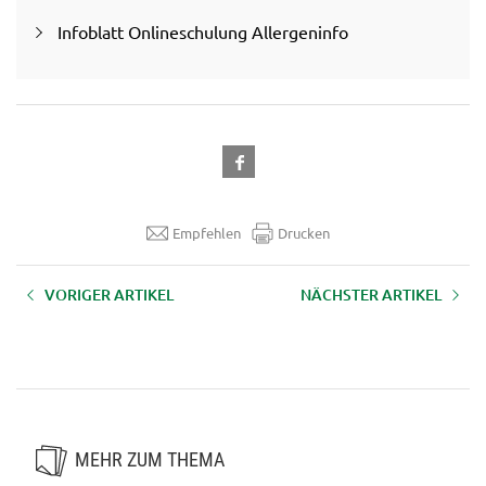
Infoblatt Onlineschulung Allergeninfo
Empfehlen
Drucken
VORIGER ARTIKEL
NÄCHSTER ARTIKEL
MS Office
Onlinekurs - Grundlagen einer
professionellen
Almbewirtschaftung
MEHR ZUM THEMA