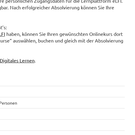
e persönlichen Zugangsdaten für die Lernplattform eLFI.
gbar. Nach erfolgreicher Absolvierung können Sie Ihre
t’s:
LFI
haben, können Sie Ihren gewünschten Onlinekurs dort
kurse“ auswählen, buchen und gleich mit der Absolvierung
Digitales Lernen
.
 Personen