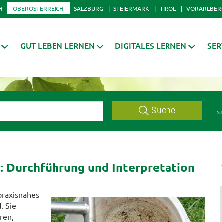
H
OBERÖSTERREICH
SALZBURG
STEIERMARK
TIROL
VORARLBER
GUT LEBEN LERNEN
DIGITALES LERNEN
SER
Suche
53
 Durchführung und Interpretation
praxisnahes
. Sie
ren,