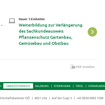
Dauer: 5 Einheiten
Da
 -
Weiterbildung zur Verlängerung
P
des Sachkundeausweis
Pflanzenschutz Gartenbau,
Gemüsebau und Obstbau
PDF erstellen
H
OBERÖSTERREICH
SALZBURG
STEIERMARK
TIROL
VORARLBER
irtschaftskammer OÖ
4021 Linz
Auf der Gugl 3
+43 (0)50 6902 1500