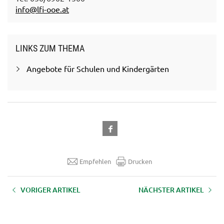
info@lfi-ooe.at
LINKS ZUM THEMA
Angebote für Schulen und Kindergärten
Empfehlen
Drucken
VORIGER ARTIKEL
NÄCHSTER ARTIKEL
Das Leben von Mensch und Tier
Schule am Bauernhof
am Biobauernhof