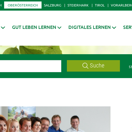
H
OBERÖSTERREICH
SALZBURG
STEIERMARK
TIROL
VORARLBER
GUT LEBEN LERNEN
DIGITALES LERNEN
SER
Suche
53