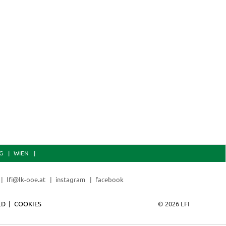
G
WIEN
lfi@lk-ooe.at
instagram
facebook
LD
COOKIES
© 2026 LFI