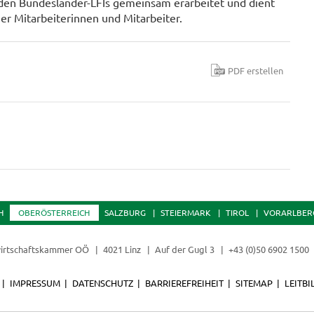
on den Bundesländer-LFIs gemeinsam erarbeitet und dient
iner Mitarbeiterinnen und Mitarbeiter.
PDF erstellen
H
OBERÖSTERREICH
SALZBURG
STEIERMARK
TIROL
VORARLBER
irtschaftskammer OÖ
4021 Linz
Auf der Gugl 3
+43 (0)50 6902 1500
IMPRESSUM
DATENSCHUTZ
BARRIEREFREIHEIT
SITEMAP
LEITBI