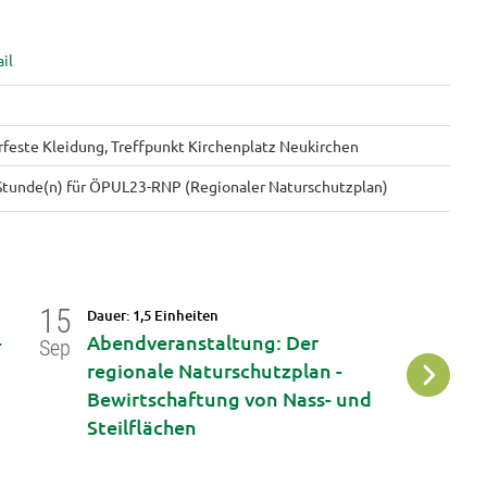
erfeste Kleidung, Treffpunkt Kirchenplatz Neukirchen
 Stunde(n) für ÖPUL23-RNP (Regionaler Naturschutzplan)
15
18
Dauer: 1,5 Einheiten
Da
-
Abendveranstaltung: Der
E
Sep
Sep
e
regionale Naturschutzplan -
N
Bewirtschaftung von Nass- und
W
Steilflächen