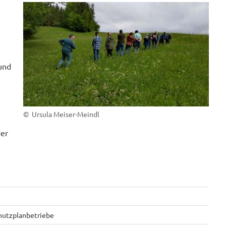
und
© Ursula Meiser-Meindl
er
hutzplanbetriebe