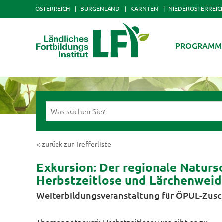
ÖSTERREICH
BURGENLAND
KÄRNTEN
NIEDERÖSTERREIC
PROGRAMM
< zurück zur Trefferliste
Exkursion: Der regionale Naturs
Herbstzeitlose und Lärchenwei
Weiterbildungsveranstaltung für ÖPUL-Zusc
Themenpotpourri: Herbstzeitlose: was gibt es zu