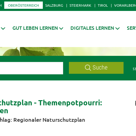
H
OBERÖSTERREICH
SALZBURG
STEIERMARK
TIROL
VORARLBER
GUT LEBEN LERNEN
DIGITALES LERNEN
SER
Suche
53
chutzplan - Themenpotpourri:
den
hlag: Regionaler Naturschutzplan