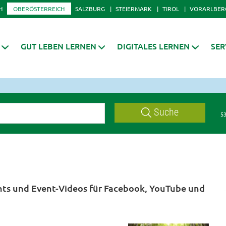
H
OBERÖSTERREICH
SALZBURG
STEIERMARK
TIROL
VORARLBER
GUT LEBEN LERNEN
DIGITALES LERNEN
SER
Suche
53
ents und Event-Videos für Facebook, YouTube und