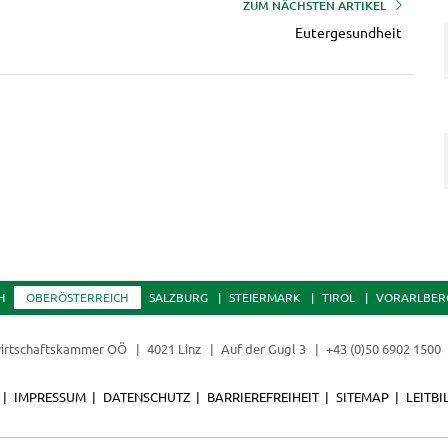
ZUM NÄCHSTEN ARTIKEL
Eutergesundheit
H
OBERÖSTERREICH
SALZBURG
STEIERMARK
TIROL
VORARLBER
irtschaftskammer OÖ
4021 Linz
Auf der Gugl 3
+43 (0)50 6902 1500
IMPRESSUM
DATENSCHUTZ
BARRIEREFREIHEIT
SITEMAP
LEITBI