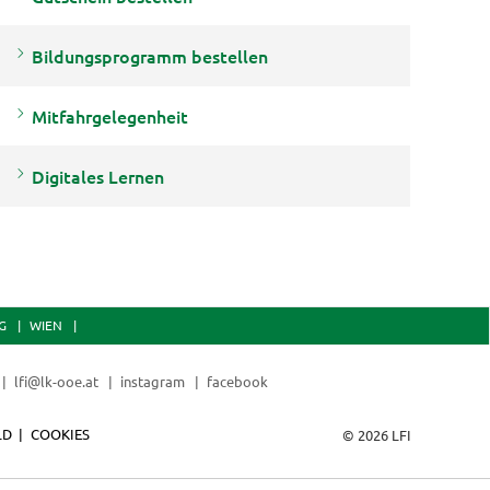
Bildungsprogramm bestellen
Mitfahrgelegenheit
Digitales Lernen
G
WIEN
lfi@lk-ooe.at
instagram
facebook
LD
COOKIES
© 2026 LFI