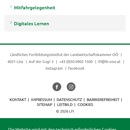
Mitfahrgelegenheit
Digitales Lernen
Ländliches Fortbildungsinstitut der
Landwirtschaftskammer OÖ
4021 Linz
Auf der Gugl 3
+43 (0)50 6902 1500
lfi@lk-ooe.at
instagram
facebook
KONTAKT
IMPRESSUM
DATENSCHUTZ
BARRIEREFREIHEIT
SITEMAP
LEITBILD
COOKIES
© 2026 LFI
Die Website wird mit den technisch erforderlichen Cookies