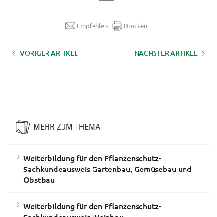
Empfehlen
Drucken
VORIGER ARTIKEL
NÄCHSTER ARTIKEL
Geoinformationssysteme in der
Schutz vor Infektionskrankheiten
Land- und Forstwirtschaft -
am landwirtschaftlichen Betrieb
Einführung in QGIS
MEHR ZUM THEMA
Weiterbildung für den Pflanzenschutz-
Sachkundeausweis Gartenbau, Gemüsebau und
Obstbau
Weiterbildung für den Pflanzenschutz-
Sachkundeausweis Weinbau