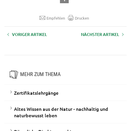
Empfehlen
Drucken
VORIGER ARTIKEL
NÄCHSTER ARTIKEL
Green Care - Gesundheit fördern
Professionelle Vertretungsarbeit
am Hof
im ländlichen Raum
MEHR ZUM THEMA
Zertifikatslehrgänge
Altes Wissen aus der Natur - nachhaltig und
naturbewusst leben