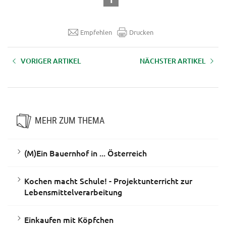
Empfehlen
Drucken
VORIGER ARTIKEL
NÄCHSTER ARTIKEL
Der Erdapfel – die tolle Knolle
(M)Ein Bauernhof in ... Österreich
MEHR ZUM THEMA
(M)Ein Bauernhof in ... Österreich
Kochen macht Schule! - Projektunterricht zur
Lebensmittelverarbeitung
Einkaufen mit Köpfchen