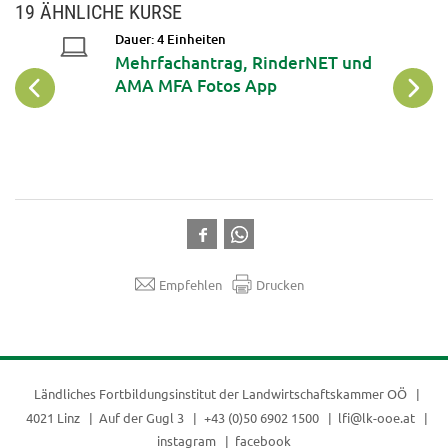
19 ÄHNLICHE KURSE
Dauer: 4 Einheiten
? IT-
Mehrfachantrag, RinderNET und
ft
AMA MFA Fotos App
Empfehlen
Drucken
Ländliches Fortbildungsinstitut der
Landwirtschaftskammer OÖ
4021 Linz
Auf der Gugl 3
+43 (0)50 6902 1500
lfi@lk-ooe.at
instagram
facebook