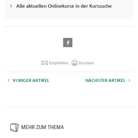
Alle aktuellen Onlinekurse in der Kurssuche
Empfehlen
Drucken
VORIGER ARTIKEL
NÄCHSTER ARTIKEL
Weiterbildungen für den
Lebensmittelhygiene -
Pflanzenschutz-
Onlineschulung
Sachkundeausweis
MEHR ZUM THEMA