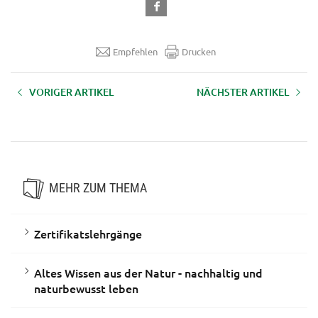
Empfehlen
Drucken
VORIGER ARTIKEL
NÄCHSTER ARTIKEL
Ganzheitliche Reitpädagogik
Zeitgemäßer Einsatz von
nach Dell'mour - GRIPS®
Arbeitspferden
MEHR ZUM THEMA
Zertifikatslehrgänge
Altes Wissen aus der Natur - nachhaltig und
naturbewusst leben