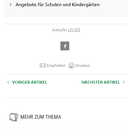
Angebote für Schulen und Kindergärten
Autor/in:
LFI OÖ
Empfehlen
Drucken
VORIGER ARTIKEL
NÄCHSTER ARTIKEL
Kuh & Co - Alles über Milch
Der Erdapfel – die tolle Knolle
MEHR ZUM THEMA