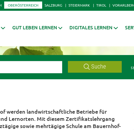
H
OBERÖSTERREICH
SALZBURG
STEIERMARK
TIROL
VORARLBER
GUT LEBEN LERNEN
DIGITALES LERNEN
SER
Suche
53
f werden landwirtschaftliche Betriebe für
und Lernorten. Mit diesem Zertifikatslehrgang
anztägige sowie mehrtägige Schule am Bauernhof-