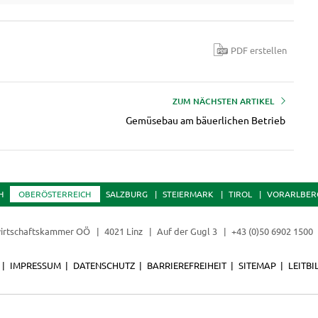
PDF erstellen
ZUM NÄCHSTEN ARTIKEL
Gemüsebau am bäuerlichen Betrieb
H
OBERÖSTERREICH
SALZBURG
STEIERMARK
TIROL
VORARLBER
irtschaftskammer OÖ
4021 Linz
Auf der Gugl 3
+43 (0)50 6902 1500
IMPRESSUM
DATENSCHUTZ
BARRIEREFREIHEIT
SITEMAP
LEITBI