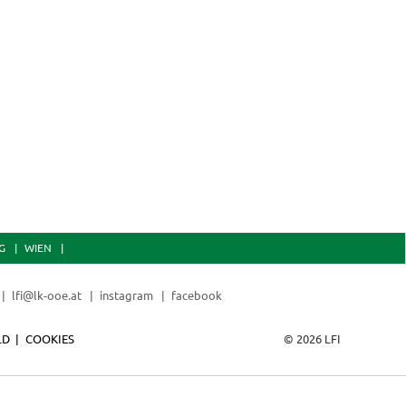
G
WIEN
lfi@lk-ooe.at
instagram
facebook
LD
COOKIES
© 2026 LFI