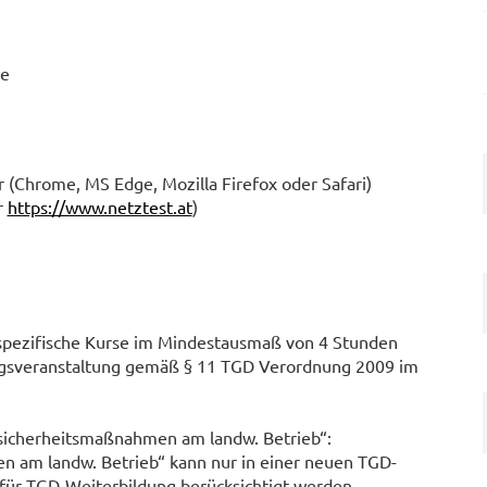
te
 (Chrome, MS Edge, Mozilla Firefox oder Safari)
r
https://www.netztest.at
)
spezifische Kurse im Mindestausmaß von 4 Stunden
dungsveranstaltung gemäß § 11 TGD Verordnung 2009 im
sicherheitsmaßnahmen am landw. Betrieb“:
en am landw. Betrieb“ kann nur in einer neuen TGD-
ür TGD-Weiterbildung berücksichtigt werden.