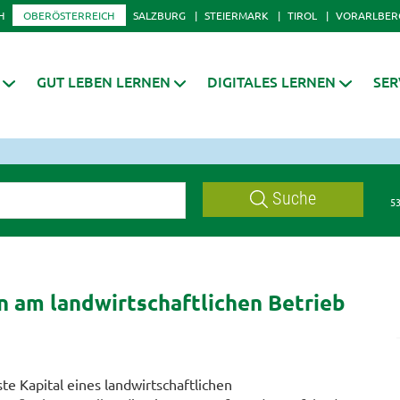
H
OBERÖSTERREICH
SALZBURG
STEIERMARK
TIROL
VORARLBER
GUT LEBEN LERNEN
DIGITALES LERNEN
SER
Suche
53
n am landwirtschaftlichen Betrieb
te Kapital eines landwirtschaftlichen