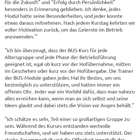
für die Zukunft" und "Erfolg durch Persönlichkeit"
besonders in Erinnerung geblieben. Ich denke, jedes
Modul hatte seine Besonderheiten, und jeder konnte
etwas daraus mitnehmen. Nach jedem Kurstag kehrten wir
voller Motivation zurück, um das Gelernte im Betrieb
anzuwenden.'"
"Ich bin überzeugt, dass der BUS-Kurs für jede
Altersgruppe und jede Phase der Betriebsführung
geeignet ist, egal ob kurz vor der Hofübernahme, mitten
im Geschehen oder kurz vor der Hofübergabe. Die Trainer
der BUS-Module gaben jedes Mal ihr Bestes, um uns
bestmöglich zu unterstützen, und hatten immer ein
offenes Ohr. Jeder war ein Vorbild dafür, dass man nahezu
alles erreichen kann, wenn man an sich selbst und seine
Ideen glaubt und dabei stets die Vision vor Augen behält."
"Ich schätze es sehr, Teil einer so großartigen Gruppe zu
sein. Während des Kurses entstanden wertvolle
Freundschaften, und wir haben uns stets unterstützt. Der
starke Zusammenhalt und die Offenheit innerhalb der