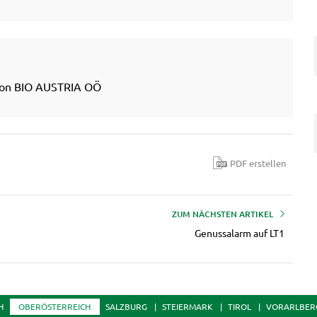
 von BIO AUSTRIA OÖ
PDF erstellen
ZUM NÄCHSTEN ARTIKEL
Genussalarm auf LT1
H
OBERÖSTERREICH
SALZBURG
STEIERMARK
TIROL
VORARLBER