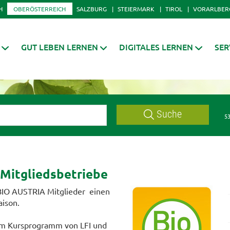
H
OBERÖSTERREICH
SALZBURG
STEIERMARK
TIROL
VORARLBER
GUT LEBEN LERNEN
DIGITALES LERNEN
SER
Suche
53
Mitgliedsbetriebe
 BIO AUSTRIA Mitglieder einen
aison.
 im Kursprogramm von LFI und