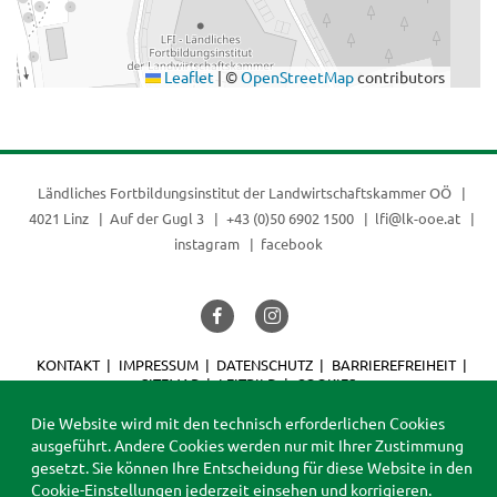
Leaflet
|
©
OpenStreetMap
contributors
Ländliches Fortbildungsinstitut der
Landwirtschaftskammer OÖ
4021 Linz
Auf der Gugl 3
+43 (0)50 6902 1500
lfi@lk-ooe.at
instagram
facebook
KONTAKT
IMPRESSUM
DATENSCHUTZ
BARRIEREFREIHEIT
SITEMAP
LEITBILD
COOKIES
© 2026 LFI
Die Website wird mit den technisch erforderlichen Cookies
ausgeführt. Andere Cookies werden nur mit Ihrer Zustimmung
gesetzt. Sie können Ihre Entscheidung für diese Website in den
Cookie-Einstellungen
jederzeit einsehen und korrigieren.