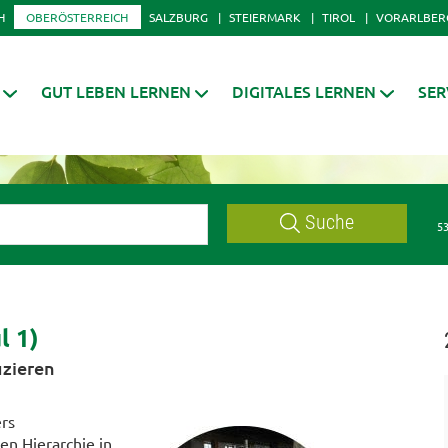
H
OBERÖSTERREICH
SALZBURG
STEIERMARK
TIROL
VORARLBER
GUT LEBEN LERNEN
DIGITALES LERNEN
SER
Suche
53
l 1)
uzieren
ers
ren Hierarchie in