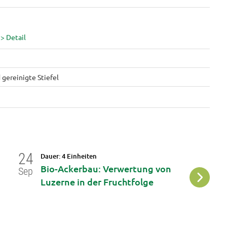
 gereinigte Stiefel
g
24
04
Dauer: 4 Einheiten
Da
Bio-Ackerbau: Verwertung von
L
Sep
Okt
Luzerne in der Fruchtfolge