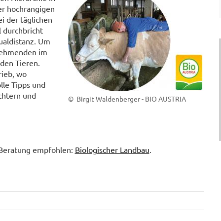
ner hochrangigen
i der täglichen
 durchbricht
ualdistanz. Um
.
lnehmenden im
 den Tieren.
rieb, wo
lle Tipps und
chtern und
© Birgit Waldenberger - BIO AUSTRIA
-Beratung empfohlen:
Biologischer Landbau
.