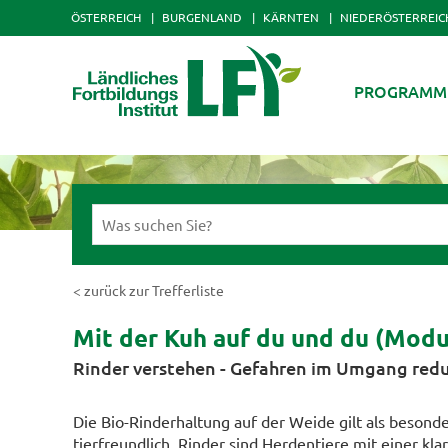
ÖSTERREICH
BURGENLAND
KÄRNTEN
NIEDERÖSTERREIC
PROGRAMM
< zurück zur Trefferliste
Mit der Kuh auf du und du (Modu
Rinder verstehen - Gefahren im Umgang red
Die Bio-Rinderhaltung auf der Weide gilt als besond
tierfreundlich. Rinder sind Herdentiere mit einer kla