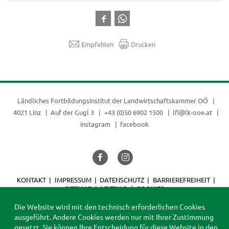
Empfehlen
Drucken
Ländliches Fortbildungsinstitut der
Landwirtschaftskammer OÖ
4021 Linz
Auf der Gugl 3
+43 (0)50 6902 1500
lfi@lk-ooe.at
instagram
facebook
KONTAKT
IMPRESSUM
DATENSCHUTZ
BARRIEREFREIHEIT
SITEMAP
LEITBILD
COOKIES
© 2026 LFI
Die Website wird mit den technisch erforderlichen Cookies
ausgeführt. Andere Cookies werden nur mit Ihrer Zustimmung
gesetzt. Sie können Ihre Entscheidung für diese Website in den