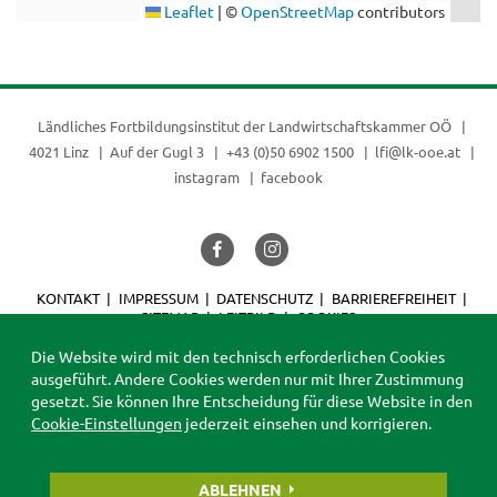
Leaflet
|
©
OpenStreetMap
contributors
Ländliches Fortbildungsinstitut der
Landwirtschaftskammer OÖ
4021 Linz
Auf der Gugl 3
+43 (0)50 6902 1500
lfi@lk-ooe.at
instagram
facebook
KONTAKT
IMPRESSUM
DATENSCHUTZ
BARRIEREFREIHEIT
SITEMAP
LEITBILD
COOKIES
© 2026 LFI
Die Website wird mit den technisch erforderlichen Cookies
ausgeführt. Andere Cookies werden nur mit Ihrer Zustimmung
gesetzt. Sie können Ihre Entscheidung für diese Website in den
Cookie-Einstellungen
jederzeit einsehen und korrigieren.
ABLEHNEN