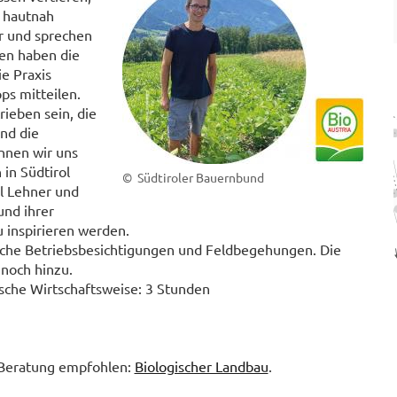
 hautnah
er und sprechen
nen haben die
e Praxis
.
ps mitteilen.
ieben sein, die
nd die
nnen wir uns
in Südtirol
© Südtiroler Bauernbund
el Lehner und
und ihrer
 inspirieren werden.
liche Betriebsbesichtigungen und Feldbegehungen. Die
noch hinzu.
che Wirtschaftsweise: 3 Stunden
-Beratung empfohlen:
Biologischer Landbau
.