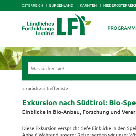
ÖSTERREICH
BURGENLAND
KÄRNTEN
NIEDERÖSTERREIC
PROGRAMM
< zurück zur Trefferliste
Exkursion nach Südtirol: Bio-Sp
Einblicke in Bio-Anbau, Forschung und Vera
Diese Exkursion verspricht tiefe Einblicke in den Sp
Anbau! Während unserer Reise werden wir unser Wis