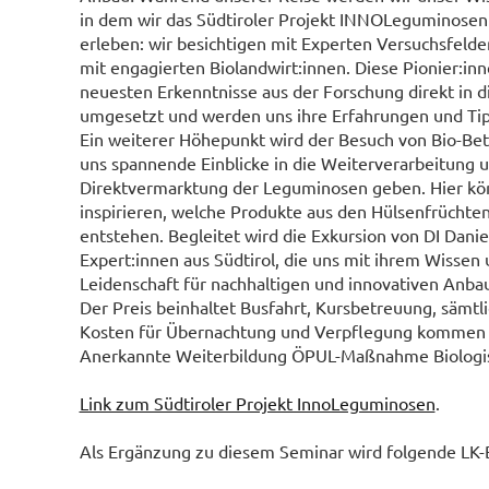
in dem wir das Südtiroler Projekt INNOLeguminosen
erleben: wir besichtigen mit Experten Versuchsfeld
mit engagierten Biolandwirt:innen. Diese Pionier:in
neuesten Erkenntnisse aus der Forschung direkt in di
umgesetzt und werden uns ihre Erfahrungen und Tip
Ein weiterer Höhepunkt wird der Besuch von Bio-Betr
uns spannende Einblicke in die Weiterverarbeitung u
Direktvermarktung der Leguminosen geben. Hier kö
inspirieren, welche Produkte aus den Hülsenfrüchten 
entstehen. Begleitet wird die Exkursion von DI Dani
Expert:innen aus Südtirol, die uns mit ihrem Wissen 
Leidenschaft für nachhaltigen und innovativen Anbau
Der Preis beinhaltet Busfahrt, Kursbetreuung, sämt
Kosten für Übernachtung und Verpflegung kommen 
Anerkannte Weiterbildung ÖPUL-Maßnahme Biologis
Link zum Südtiroler Projekt InnoLeguminosen
.
Als Ergänzung zu diesem Seminar wird folgende LK