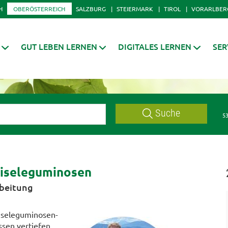
H
OBERÖSTERREICH
SALZBURG
STEIERMARK
TIROL
VORARLBER
GUT LEBEN LERNEN
DIGITALES LERNEN
SER
Suche
53
eiseleguminosen
rbeitung
eiseleguminosen-
sen vertiefen,