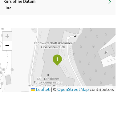
Kurs ohne Datum
Linz
+
−
Leaflet
|
©
OpenStreetMap
contributors