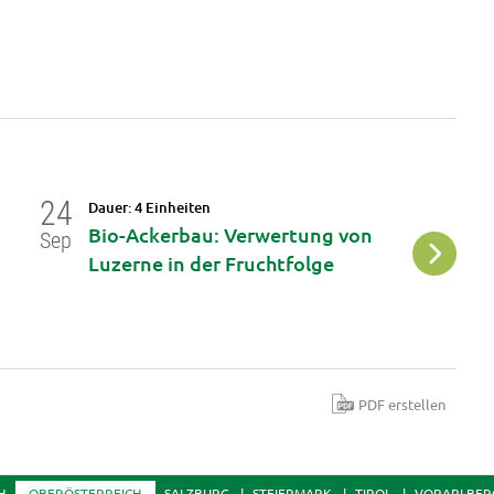
24
04
Dauer: 4 Einheiten
Da
Bio-Ackerbau: Verwertung von
L
Sep
Okt
Luzerne in der Fruchtfolge
PDF erstellen
H
OBERÖSTERREICH
SALZBURG
STEIERMARK
TIROL
VORARLBER