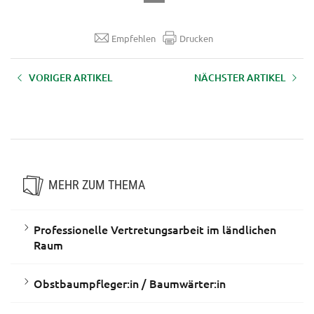
Empfehlen
Drucken
VORIGER ARTIKEL
NÄCHSTER ARTIKEL
Ausbildung zum
Ausbildung zum:zur
Edelbrandsommelier und zur
Mostsommelier:ière
Edelbrandsommelière
MEHR ZUM THEMA
Professionelle Vertretungsarbeit im ländlichen
Raum
Obstbaumpfleger:in / Baumwärter:in