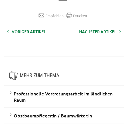
Empfehlen
Drucken
VORIGER ARTIKEL
NÄCHSTER ARTIKEL
Ausbildung zum
Ausbildung zum:zur
Edelbrandsommelier und zur
Mostsommelier:ière
Edelbrandsommelière
MEHR ZUM THEMA
Professionelle Vertretungsarbeit im ländlichen
Raum
Obstbaumpfleger:in / Baumwärter:in