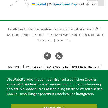
Leaflet
|
©
OpenStreetMap
contributors
Ländliches Fortbildungsinstitut der
Landwirtschaftskammer OÖ
4021 Linz
Auf der Gugl 3
+43 (0)50 6902 1500
lfi@lk-ooe.at
instagram
facebook
KONTAKT
IMPRESSUM
DATENSCHUTZ
BARRIEREFREIHEIT
SITEMAP
LEITBILD
COOKIES
© 2026 LFI
Die Website wird mit den technisch erforderlichen Cookies
ausgeführt. Andere Cookies werden nur mit Ihrer Zustimmung
gesetzt. Sie können Ihre Entscheidung für diese Website in den
Cookie-Einstellungen
jederzeit einsehen und korrigieren.