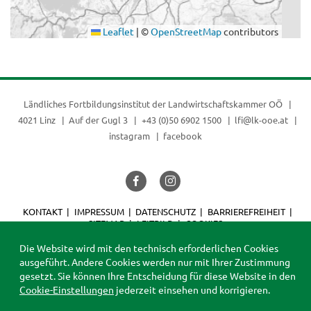
Leaflet
|
©
OpenStreetMap
contributors
Ländliches Fortbildungsinstitut der
Landwirtschaftskammer OÖ
4021 Linz
Auf der Gugl 3
+43 (0)50 6902 1500
lfi@lk-ooe.at
instagram
facebook
KONTAKT
IMPRESSUM
DATENSCHUTZ
BARRIEREFREIHEIT
SITEMAP
LEITBILD
COOKIES
© 2026 LFI
Die Website wird mit den technisch erforderlichen Cookies
ausgeführt. Andere Cookies werden nur mit Ihrer Zustimmung
gesetzt. Sie können Ihre Entscheidung für diese Website in den
Cookie-Einstellungen
jederzeit einsehen und korrigieren.