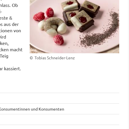
nlass. Ob
-
este &
s aus der
tionen von
ird
ken,
acken macht
 Teig
© Tobias Schneider-Lenz
 kassiert.
e, Konsumentinnen und Konsumenten