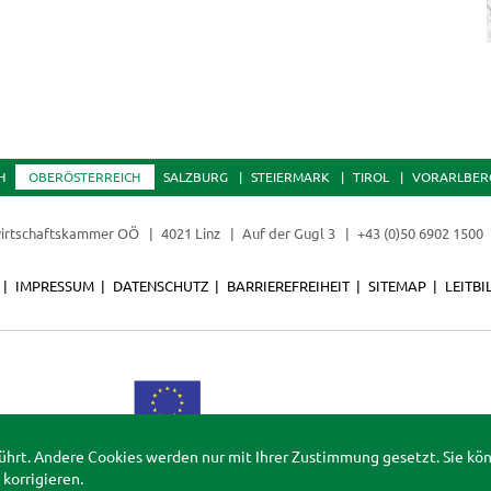
H
OBERÖSTERREICH
SALZBURG
STEIERMARK
TIROL
VORARLBER
irtschaftskammer OÖ
4021 Linz
Auf der Gugl 3
+43 (0)50 6902 1500
IMPRESSUM
DATENSCHUTZ
BARRIEREFREIHEIT
SITEMAP
LEITBI
ührt. Andere Cookies werden nur mit Ihrer Zustimmung gesetzt. Sie kö
korrigieren.