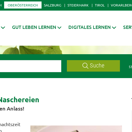
H
OBERÖSTERREICH
SALZBURG
STEIERMARK
TIROL
VORARLBER
GUT LEBEN LERNEN
DIGITALES LERNEN
SER
Suche
53
Naschereien
en Anlass!
nachtszeit
n