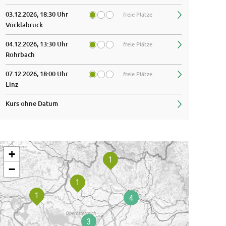
03.12.2026, 18:30 Uhr
freie Plätze
Vöcklabruck
04.12.2026, 13:30 Uhr
freie Plätze
Rohrbach
07.12.2026, 18:00 Uhr
freie Plätze
uer: 3 Einheiten
Dauer: 3 Einheiten
Linz
emüse fermentieren
Brot & Gebäc
Backofen
Kurs ohne Datum
+
−