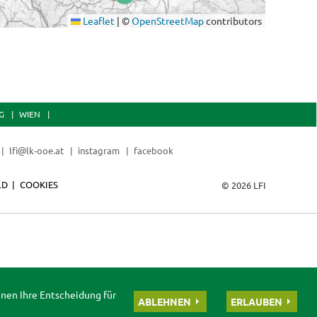
Leaflet
|
©
OpenStreetMap
contributors
G
WIEN
lfi@lk-ooe.at
instagram
facebook
LD
COOKIES
© 2026 LFI
nnen Ihre Entscheidung für
ABLEHNEN
ERLAUBEN