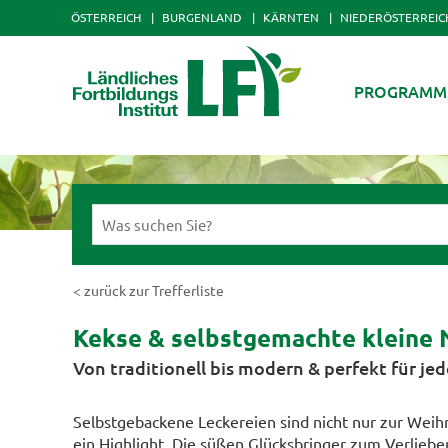
ÖSTERREICH
BURGENLAND
KÄRNTEN
NIEDERÖSTERREIC
PROGRAMM
< zurück zur Trefferliste
Kekse & selbstgemachte kleine 
Von traditionell bis modern & perfekt für jed
Selbstgebackene Leckereien sind nicht nur zur Weih
ein Highlight. Die süßen Glücksbringer zum Verliebe