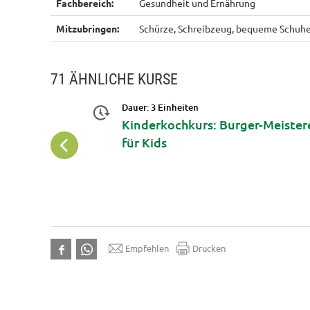
Fachbereich:
Gesundheit und Ernährung
Mitzubringen:
Schürze, Schreibzeug, bequeme Schuhe
71 ÄHNLICHE KURSE
Dauer: 3 Einheiten
étit!' mit
Kinderkochkurs: Burger-Meister
chten -
für Kids
ererbsen & Co
tform
Empfehlen
Drucken