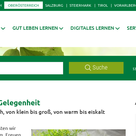
H
OBERÖSTERREICH
SALZBURG
STEIERMARK
TIROL
VORARLBER
GUT LEBEN LERNEN
DIGITALES LERNEN
SER
Suche
53
Gelegenheit
h, von klein bis groß, von warm bis eiskalt
ten wir
um. Freuen