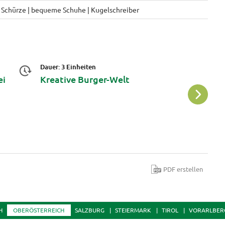
. Schürze | bequeme Schuhe | Kugelschreiber
Dauer: 3 Einheiten
Da
ei
Kreative Burger-Welt
G
PDF erstellen
H
OBERÖSTERREICH
SALZBURG
STEIERMARK
TIROL
VORARLBER