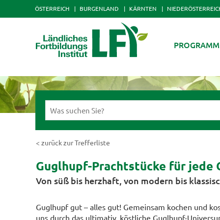
ÖSTERREICH
BURGENLAND
KÄRNTEN
NIEDERÖSTERREIC
PROGRAMM
< zurück zur Trefferliste
Guglhupf-Prachtstücke für jede 
Von süß bis herzhaft, von modern bis klassisc
Guglhupf gut – alles gut! Gemeinsam kochen und kos
uns durch das ultimativ, köstliche Guglhupf-Univers