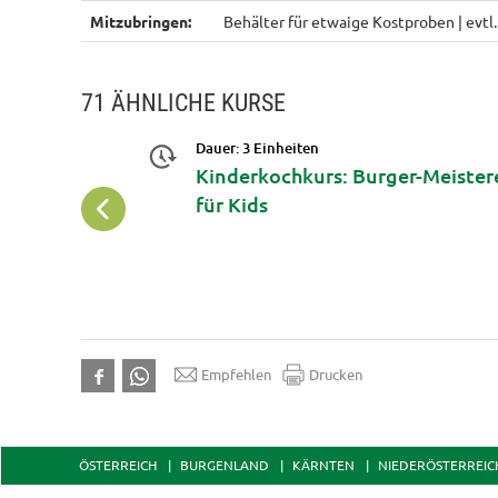
Mitzubringen:
Behälter für etwaige Kostproben | evtl
71 ÄHNLICHE KURSE
Dauer: 3 Einheiten
sse
Kinderkochkurs: Burger-Meister
für Kids
Empfehlen
Drucken
ÖSTERREICH
BURGENLAND
KÄRNTEN
NIEDERÖSTERREIC