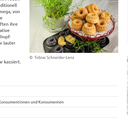
ditionell
 mega, von
ie
ften ihre
ative
lhupf-
r lauter
© Tobias Schneider-Lenz
.
 kassiert.
e, Konsumentinnen und Konsumenten