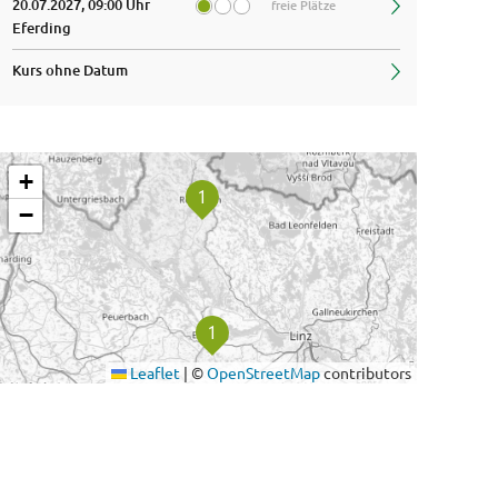
20.07.2027, 09:00 Uhr
freie Plätze
Eferding
Kurs ohne Datum
+
−
Leaflet
|
©
OpenStreetMap
contributors