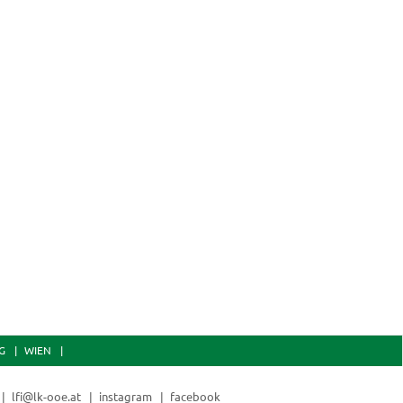
uer: 3 Einheiten
Dauer: 3 Einheiten
emüse fermentieren
Brot & Gebäc
Backofen
G
WIEN
lfi@lk-ooe.at
instagram
facebook