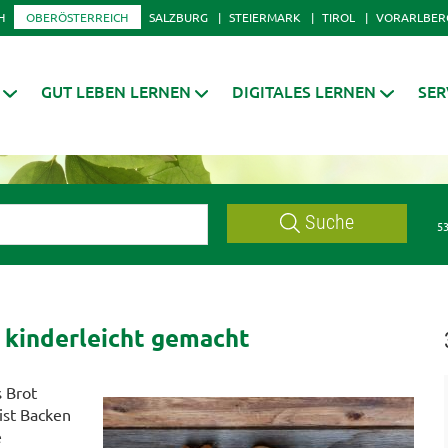
H
OBERÖSTERREICH
SALZBURG
STEIERMARK
TIROL
VORARLBER
GUT LEBEN LERNEN
DIGITALES LERNEN
SER
Suche
53
 kinderleicht gemacht
 Brot
 ist Backen
e