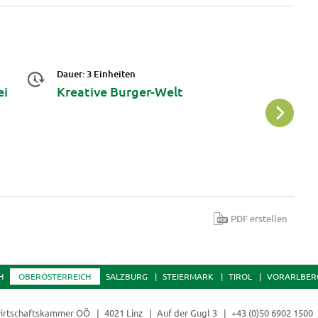
Dauer: 3 Einheiten
Da
ei
Kreative Burger-Welt
G
PDF erstellen
H
OBERÖSTERREICH
SALZBURG
STEIERMARK
TIROL
VORARLBER
irtschaftskammer OÖ
4021 Linz
Auf der Gugl 3
+43 (0)50 6902 1500