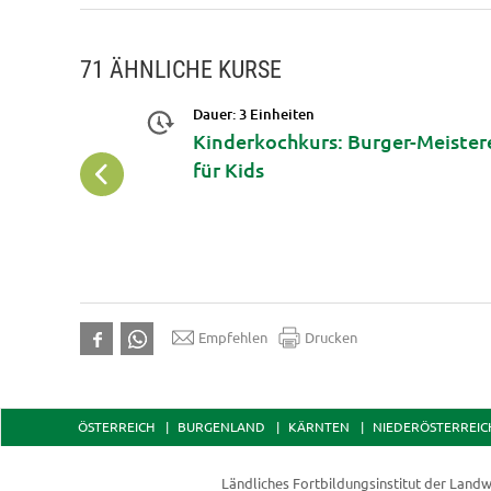
71 ÄHNLICHE KURSE
Dauer: 3 Einheiten
sse
Kinderkochkurs: Burger-Meister
für Kids
Empfehlen
Drucken
ÖSTERREICH
BURGENLAND
KÄRNTEN
NIEDERÖSTERREIC
Ländliches Fortbildungsinstitut der
Landw