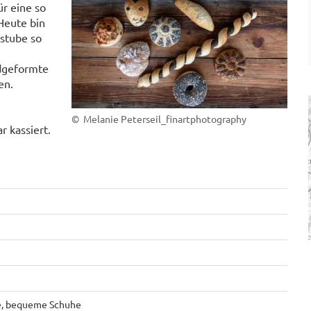
r eine so
Heute bin
kstube so
ndgeformte
en.
.
© Melanie Peterseil_finartphotography
 kassiert.
ze, bequeme Schuhe