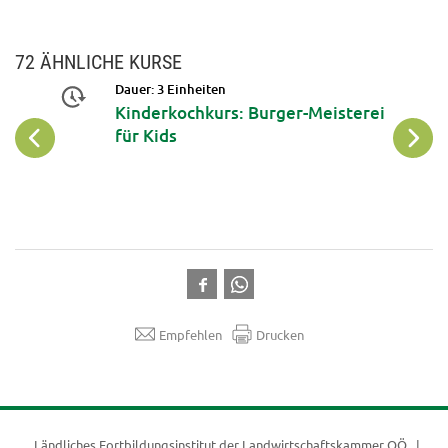
72 ÄHNLICHE KURSE
Dauer: 3 Einheiten
 mit
Kinderkochkurs: Burger-Meisterei
-
für Kids
sen &
rm
Empfehlen
Drucken
Ländliches Fortbildungsinstitut der
Landwirtschaftskammer OÖ