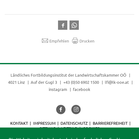
Empfehlen
Drucken
Ländliches Fortbildungsinstitut der
Landwirtschaftskammer OÖ
4021 Linz
Auf der Gugl 3
+43 (0)50 6902 1500
lfi@lk-ooe.at
instagram
facebook
KONTAKT
IMPRESSUM
DATENSCHUTZ
BARRIEREFREIHEIT
SITEMAP
LEITBILD
COOKIES
© 2026 LFI