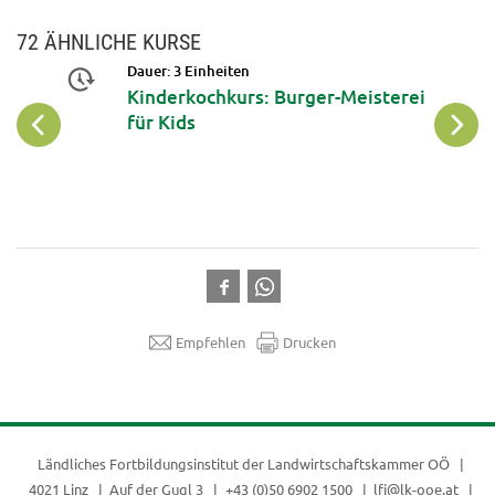
72 ÄHNLICHE KURSE
Dauer: 3 Einheiten
 mit
Kinderkochkurs: Burger-Meisterei
-
für Kids
sen &
rm
Empfehlen
Drucken
Ländliches Fortbildungsinstitut der
Landwirtschaftskammer OÖ
4021 Linz
Auf der Gugl 3
+43 (0)50 6902 1500
lfi@lk-ooe.at