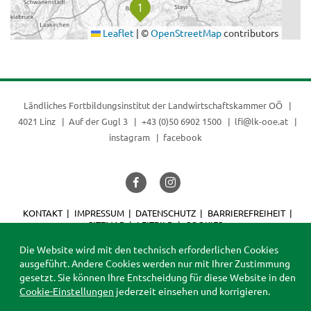
Leaflet
|
©
OpenStreetMap
contributors
Ländliches Fortbildungsinstitut der
Landwirtschaftskammer OÖ
4021 Linz
Auf der Gugl 3
+43 (0)50 6902 1500
lfi@lk-ooe.at
instagram
facebook
KONTAKT
IMPRESSUM
DATENSCHUTZ
BARRIEREFREIHEIT
SITEMAP
LEITBILD
COOKIES
© 2026 LFI
Die Website wird mit den technisch erforderlichen Cookies
ausgeführt. Andere Cookies werden nur mit Ihrer Zustimmung
gesetzt. Sie können Ihre Entscheidung für diese Website in den
Cookie-Einstellungen
jederzeit einsehen und korrigieren.