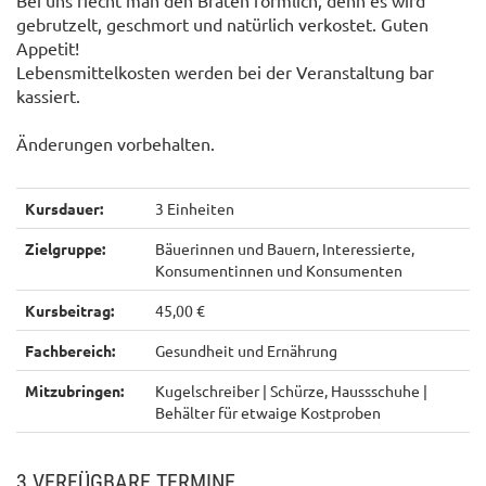
Bei uns riecht man den Braten förmlich, denn es wird
gebrutzelt, geschmort und natürlich verkostet. Guten
Appetit!
Lebensmittelkosten werden bei der Veranstaltung bar
kassiert.
Änderungen vorbehalten.
Kursdauer:
3 Einheiten
Zielgruppe:
Bäuerinnen und Bauern, Interessierte,
Konsumentinnen und Konsumenten
Kursbeitrag:
45,00 €
Fachbereich:
Gesundheit und Ernährung
Mitzubringen:
Kugelschreiber | Schürze, Haussschuhe |
Behälter für etwaige Kostproben
3 VERFÜGBARE TERMINE