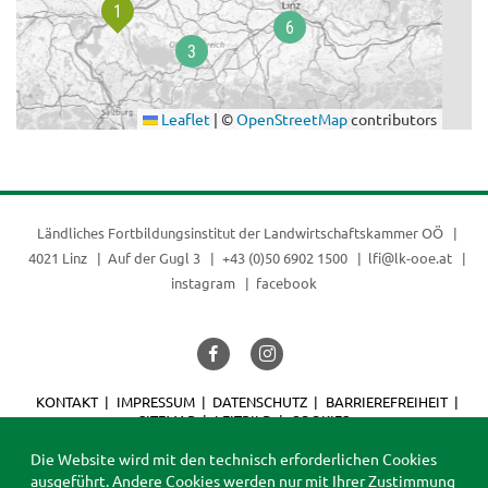
Leaflet
|
©
OpenStreetMap
contributors
Ländliches Fortbildungsinstitut der
Landwirtschaftskammer OÖ
4021 Linz
Auf der Gugl 3
+43 (0)50 6902 1500
lfi@lk-ooe.at
instagram
facebook
KONTAKT
IMPRESSUM
DATENSCHUTZ
BARRIEREFREIHEIT
SITEMAP
LEITBILD
COOKIES
© 2026 LFI
Die Website wird mit den technisch erforderlichen Cookies
ausgeführt. Andere Cookies werden nur mit Ihrer Zustimmung