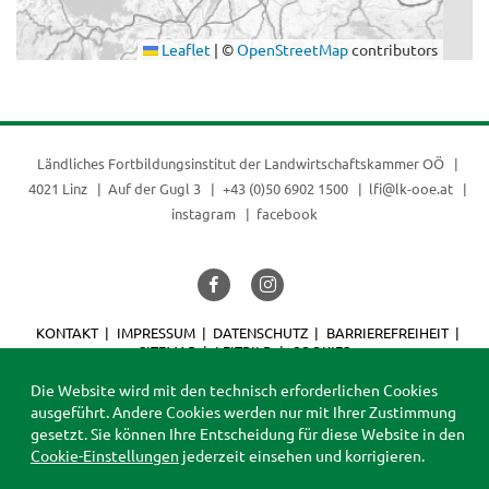
Leaflet
|
©
OpenStreetMap
contributors
Ländliches Fortbildungsinstitut der
Landwirtschaftskammer OÖ
4021 Linz
Auf der Gugl 3
+43 (0)50 6902 1500
lfi@lk-ooe.at
instagram
facebook
KONTAKT
IMPRESSUM
DATENSCHUTZ
BARRIEREFREIHEIT
SITEMAP
LEITBILD
COOKIES
© 2026 LFI
Die Website wird mit den technisch erforderlichen Cookies
ausgeführt. Andere Cookies werden nur mit Ihrer Zustimmung
gesetzt. Sie können Ihre Entscheidung für diese Website in den
Cookie-Einstellungen
jederzeit einsehen und korrigieren.